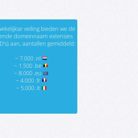
ekelijkse veiling bieden we de
gende domeinnaam extensies
D's) aan, aantallen gemiddeld:
~ 7.000 .nl
~ 1.500 .be
~ 8.000 .eu
~ 4.000 .fr
~ 5.000 .it