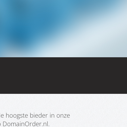
e hoogste bieder in onze
p DomainOrder.nl.