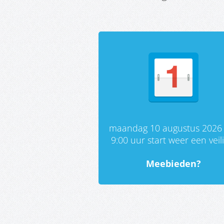
maandag 10 augustus 2026
9:00 uur start weer een veil
Meebieden?