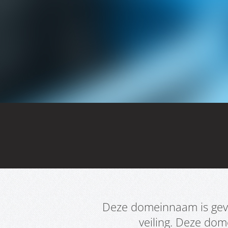
Deze domeinnaam is geve
veiling. Deze do