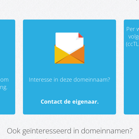
Per w
vol
(ccTL
 om
Interesse in deze domeinnaam?
ing.
Contact de eigenaar.
Ook geïnteresseerd in domeinnamen?