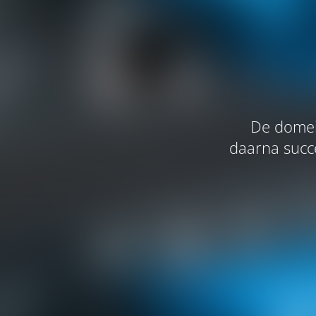
De domei
daarna succe