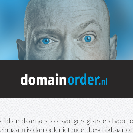
ild en daarna succesvol geregistreerd voor d
meinnaam is dan ook niet meer beschikbaar o